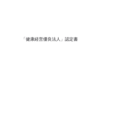
「健康経営優良法人」認定書
株式会社
JimoTec
〒990-0834
山形県山形市清住町2-7-1
TEL: 023-674-7807
ホーム
会社概要
採用情報