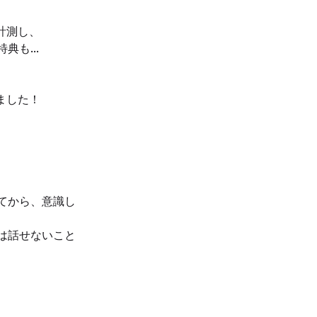
計測し、
も...
ました！
てから、意識し
は話せないこと